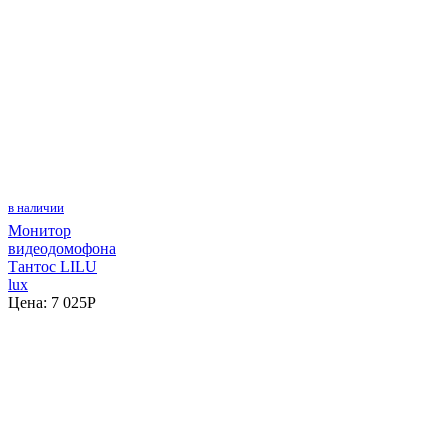
в наличии
Монитор
видеодомофона
Тантос LILU
lux
Цена:
7 025
P