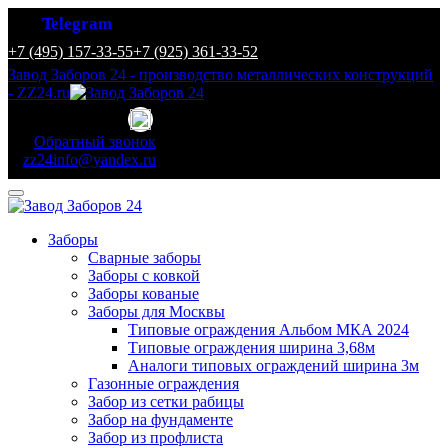
Telegram
+7 (495) 157-33-55
+7 (925) 361-33-52
Завод Заборов 24 - производство металлических конструкций
- ZZ24.ru
Обратный звонок
zz24info@yandex.ru
Заборы
Сварные заборы
Заборы с ковкой
Заборы кованые
Заборы для Москвы
Типовые ограждения Альбом МКА 2024
Типовые ограждения ширина 3,68м
Аналоги типовых ограждений ширина 3м
Газонные ограждения
Забор из сетки рабицы
Забор на фундаменте
Забор из профлиста