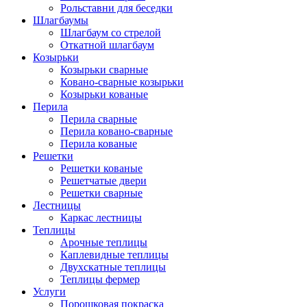
Рольставни для беседки
Шлагбаумы
Шлагбаум со стрелой
Откатной шлагбаум
Козырьки
Козырьки сварные
Ковано-сварные козырьки
Козырьки кованые
Перила
Перила сварные
Перила ковано-сварные
Перила кованые
Решетки
Решетки кованые
Решетчатые двери
Решетки сварные
Лестницы
Каркас лестницы
Теплицы
Арочные теплицы
Каплевидные теплицы
Двухскатные теплицы
Теплицы фермер
Услуги
Порошковая покраска