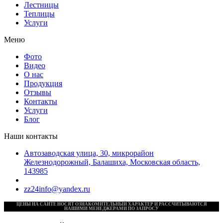
Лестницы
Теплицы
Услуги
Меню
Фото
Видео
О нас
Продукция
Отзывы
Контакты
Услуги
Блог
Наши контакты
Автозаводская улица, 30, микрорайон
Железнодорожный, Балашиха, Московская область,
143985
+7 (495) 157-33-55
+7 (925) 361-33-52
zz24info@yandex.ru
ЦЕНЫ НА САЙТЕ НОСЯТ ОЗНАКОМИТЕЛЬНЫЙ ХАРАКТЕР И РАССЧИТЫВАЮТСЯ
НАШИМИ МЕНЕДЖЕРАМИ ПО ЗАПРОСУ