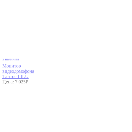
в наличии
Монитор
видеодомофона
Тантос LILU
Цена:
7 025
P