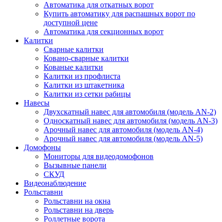
Автоматика для откатных ворот
Купить автоматику для распашных ворот по
доступной цене
Автоматика для секционных ворот
Калитки
Сварные калитки
Ковано-сварные калитки
Кованые калитки
Калитки из профлиста
Калитки из штакетника
Калитки из сетки рабицы
Навесы
Двухскатный навес для автомобиля (модель AN-2)
Односкатный навес для автомобиля (модель AN-3)
Арочный навес для автомобиля (модель AN-4)
Арочный навес для автомобиля (модель AN-5)
Домофоны
Мониторы для видеодомофонов
Вызывные панели
СКУД
Видеонаблюдение
Рольставни
Рольставни на окна
Рольставни на дверь
Роллетные ворота