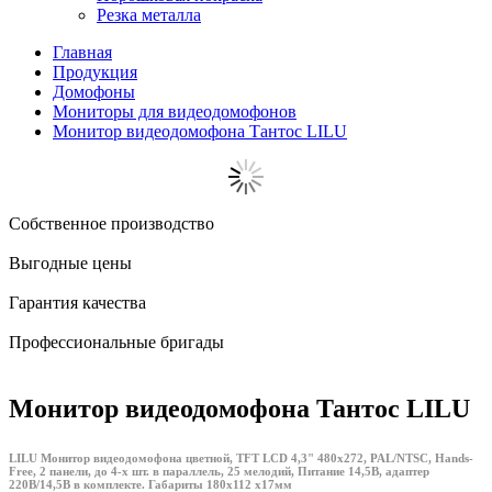
Резка металла
Главная
Продукция
Домофоны
Мониторы для видеодомофонов
Монитор видеодомофона Тантос LILU
Собственное производство
Выгодные цены
Гарантия качества
Профессиональные бригады
Монитор видеодомофона Тантос LILU
LILU Монитор видеодомофона цветной, TFT LCD 4,3" 480x272, PAL/NTSC, Hands-
Free, 2 панели, до 4-х шт. в параллель, 25 мелодий, Питание 14,5В, адаптер
220В/14,5В в комплекте. Габариты 180х112 х17мм