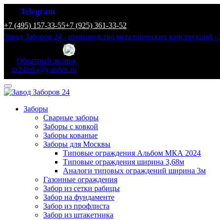
Telegram
+7 (495) 157-33-55
+7 (925) 361-33-52
Завод Заборов 24 - производство металлических конструкций - 
Обратный звонок
zz24info@yandex.ru
Заборы
Сварные заборы
Заборы с ковкой
Заборы кованые
Заборы для Москвы
Типовые ограждения Альбом МКА 2024
Типовые ограждения ширина 3,68м
Аналоги типовых ограждений ширина 3м
Газонные ограждения
Забор из сетки рабицы
Забор на фундаменте
Забор из профлиста
Забор из штакетника