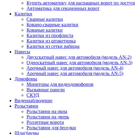
Купить автоматику для распашных ворот по доступ
Автоматика для секционных ворот
Калитки
Сварные калитки
Ковано-сварные калитки
Кованые калитки
Калитки из профлиста
Калитки из штакетника
Калитки из сетки рабицы
Навесы
Двухскатный навес для автомобиля (модель AN-2)
Односкатный навес для автомобиля (модель AN-3)
Арочный навес для автомобиля (модель AN-4)
Арочный навес для автомобиля (модель AN-5)
Домофоны
Мониторы для видеодомофонов
Вызывные панели
СКУД
Видеонаблюдение
Рольставни
Рольставни на окна
Рольставни на дверь
Роллетные ворота
Рольставни для беседки
Шлагбаумы