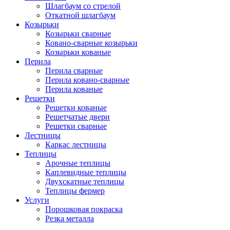
Шлагбаум со стрелой
Откатной шлагбаум
Козырьки
Козырьки сварные
Ковано-сварные козырьки
Козырьки кованые
Перила
Перила сварные
Перила ковано-сварные
Перила кованые
Решетки
Решетки кованые
Решетчатые двери
Решетки сварные
Лестницы
Каркас лестницы
Теплицы
Арочные теплицы
Каплевидные теплицы
Двухскатные теплицы
Теплицы фермер
Услуги
Порошковая покраска
Резка металла