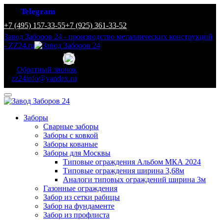
Telegram
+7 (495) 157-33-55
+7 (925) 361-33-52
Завод Заборов 24 - производство металлических конструкций
- ZZ24.ru
Обратный звонок
zz24info@yandex.ru
Заборы
Сварные заборы
Заборы с ковкой
Заборы кованые
Заборы для Москвы
Типовые ограждения Альбом МКА 2024
Типовые ограждения ширина 3,68м
Аналоги типовых ограждений ширина 3м
Газонные ограждения
Забор из сетки рабицы
Забор на фундаменте
Забор из профлиста