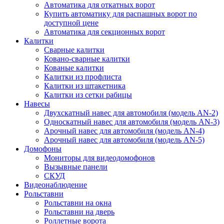
Автоматика для откатных ворот
Купить автоматику для распашных ворот по
доступной цене
Автоматика для секционных ворот
Калитки
Сварные калитки
Ковано-сварные калитки
Кованые калитки
Калитки из профлиста
Калитки из штакетника
Калитки из сетки рабицы
Навесы
Двухскатный навес для автомобиля (модель AN-2)
Односкатный навес для автомобиля (модель AN-3)
Арочный навес для автомобиля (модель AN-4)
Арочный навес для автомобиля (модель AN-5)
Домофоны
Мониторы для видеодомофонов
Вызывные панели
СКУД
Видеонаблюдение
Рольставни
Рольставни на окна
Рольставни на дверь
Роллетные ворота