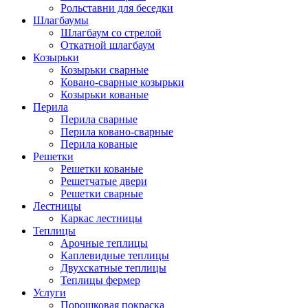
Рольставни для беседки
Шлагбаумы
Шлагбаум со стрелой
Откатной шлагбаум
Козырьки
Козырьки сварные
Ковано-сварные козырьки
Козырьки кованые
Перила
Перила сварные
Перила ковано-сварные
Перила кованые
Решетки
Решетки кованые
Решетчатые двери
Решетки сварные
Лестницы
Каркас лестницы
Теплицы
Арочные теплицы
Каплевидные теплицы
Двухскатные теплицы
Теплицы фермер
Услуги
Порошковая покраска