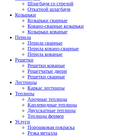
Шлагбаум со стрелой
Откатной шлагбаум
Козырьки
Козырьки сварные
Ковано-сварные козырьки
Козырьки кованые
Перила
Перила сварные
Перила ковано-сварные
Перила кованые
Решетки
Решетки кованые
Решетчатые двери
Решетки сварные
Лестницы
Каркас лестницы
Теплицы
Арочные теплицы
Каплевидные теплицы
Двухскатные теплицы
Теплицы фермер
Услуги
Порошковая покраска
Резка металла