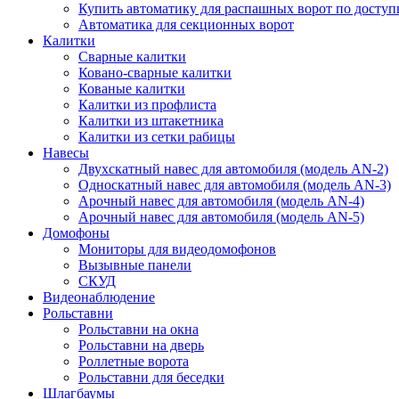
Купить автоматику для распашных ворот по доступ
Автоматика для секционных ворот
Калитки
Сварные калитки
Ковано-сварные калитки
Кованые калитки
Калитки из профлиста
Калитки из штакетника
Калитки из сетки рабицы
Навесы
Двухскатный навес для автомобиля (модель AN-2)
Односкатный навес для автомобиля (модель AN-3)
Арочный навес для автомобиля (модель AN-4)
Арочный навес для автомобиля (модель AN-5)
Домофоны
Мониторы для видеодомофонов
Вызывные панели
СКУД
Видеонаблюдение
Рольставни
Рольставни на окна
Рольставни на дверь
Роллетные ворота
Рольставни для беседки
Шлагбаумы