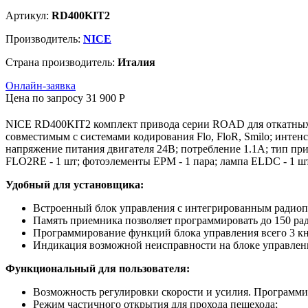
Артикул:
RD400KIT2
Производитель:
NICE
Страна производитель:
Италия
Онлайн-заявка
Цена по запросу
31 900
P
NICE RD400KIT2 комплект привода серии ROAD для откатных в
совместимым с системами кодирования Flo, FloR, Smilo; интенс
напряжение питания двигателя 24В; потребление 1.1А; тип пр
FLO2RE - 1 шт; фотоэлементы EPM - 1 пара; лампа ELDC - 1 шт
Удобный для установщика:
Встроенный блок управления с интегрированным радиопр
Память приемника позволяет программировать до 150 ра
Программирование функций блока управления всего 3 к
Индикация возможной неисправности на блоке управлен
Функциональный для пользователя:
Возможность регулировки скорости и усилия. Программи
Режим частичного открытия для прохода пешехода;