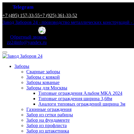
Telegram
+7 (495) 157-33-55
+7 (925) 361-33-52
Завод Заборов 24 - производство металлических конструкций - 
Обратный звонок
zz24info@yandex.ru
Заборы
Сварные заборы
Заборы с ковкой
Заборы кованые
Заборы для Москвы
Типовые ограждения Альбом МКА 2024
Типовые ограждения ширина 3,68м
Аналоги типовых ограждений ширина 3м
Газонные ограждения
Забор из сетки рабицы
Забор на фундаменте
Забор из профлиста
Забор из штакетника