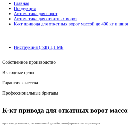
Главная
Продукция
Автоматика для ворот
Автоматика для откатных ворот
К-кт привода для откатных ворот массой до 400 кг и ш
Инструкция
(.pdf)
1,1 MБ
Собственное производство
Выгодные цены
Гарантия качества
Профессиональные бригады
К-кт привода для откатных ворот массо
простая установка, лаконичный дизайн, комфортная эксплуатация