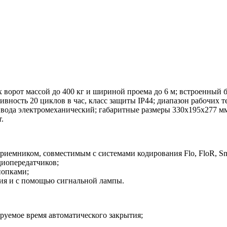
орот массой до 400 кг и шириной проема до 6 м; встроенный 
ивность 20 циклов в час, класс защиты IP44; диапазон рабочих 
ивода электромеханический; габаритные размеры 330х195х277 мм
.
иемником, совместимым с системами кодирования Flo, FloR, Sm
диопередатчиков;
нопками;
ия и с помощью сигнальной лампы.
руемое время автоматического закрытия;