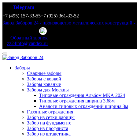
Telegram
+7 (495) 157-33-55
+7 (925) 361-33-52
Завод Заборов 24 - производство металлических конструкций - 
Обратный звонок
zz24info@yandex.ru
Заборы
Сварные заборы
Заборы с ковкой
Заборы кованые
Заборы для Москвы
Типовые ограждения Альбом МКА 2024
Типовые ограждения ширина 3,68м
Аналоги типовых ограждений ширина 3м
Газонные ограждения
Забор из сетки рабицы
Забор на фундаменте
Забор из профлиста
Забор из штакетника