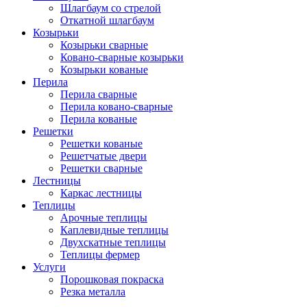
Шлагбаум со стрелой
Откатной шлагбаум
Козырьки
Козырьки сварные
Ковано-сварные козырьки
Козырьки кованые
Перила
Перила сварные
Перила ковано-сварные
Перила кованые
Решетки
Решетки кованые
Решетчатые двери
Решетки сварные
Лестницы
Каркас лестницы
Теплицы
Арочные теплицы
Каплевидные теплицы
Двухскатные теплицы
Теплицы фермер
Услуги
Порошковая покраска
Резка металла