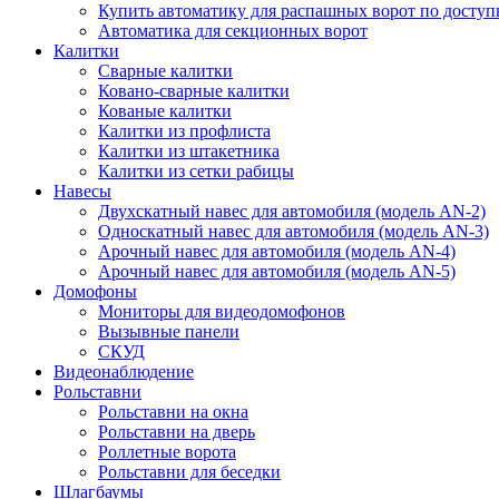
Купить автоматику для распашных ворот по доступ
Автоматика для секционных ворот
Калитки
Сварные калитки
Ковано-сварные калитки
Кованые калитки
Калитки из профлиста
Калитки из штакетника
Калитки из сетки рабицы
Навесы
Двухскатный навес для автомобиля (модель AN-2)
Односкатный навес для автомобиля (модель AN-3)
Арочный навес для автомобиля (модель AN-4)
Арочный навес для автомобиля (модель AN-5)
Домофоны
Мониторы для видеодомофонов
Вызывные панели
СКУД
Видеонаблюдение
Рольставни
Рольставни на окна
Рольставни на дверь
Роллетные ворота
Рольставни для беседки
Шлагбаумы