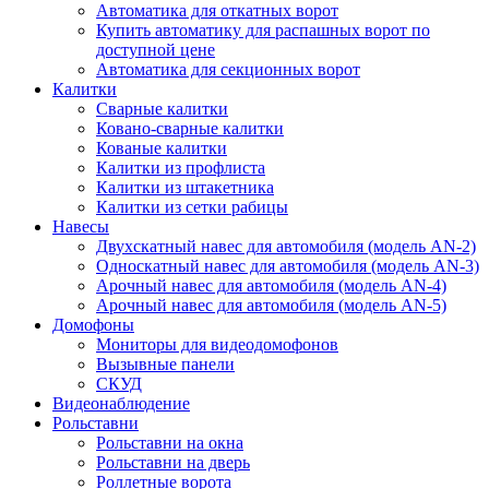
Автоматика для откатных ворот
Купить автоматику для распашных ворот по
доступной цене
Автоматика для секционных ворот
Калитки
Сварные калитки
Ковано-сварные калитки
Кованые калитки
Калитки из профлиста
Калитки из штакетника
Калитки из сетки рабицы
Навесы
Двухскатный навес для автомобиля (модель AN-2)
Односкатный навес для автомобиля (модель AN-3)
Арочный навес для автомобиля (модель AN-4)
Арочный навес для автомобиля (модель AN-5)
Домофоны
Мониторы для видеодомофонов
Вызывные панели
СКУД
Видеонаблюдение
Рольставни
Рольставни на окна
Рольставни на дверь
Роллетные ворота