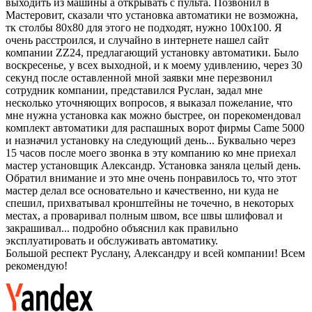
выходить из машины а открывать с пульта. Позвонил в
Мастеровит, сказали что установка автоматики не возможна,
тк столбы 80х80 для этого не подходят, нужно 100х100. Я
очень расстроился, и случайно в интернете нашел сайт
компании ZZ24, предлагающий установку автоматики. Было
воскресенье, у всех выходной, и к моему удивлению, через 30
секунд после оставленной мной заявки мне перезвонил
сотрудник компании, представился Руслан, задал мне
несколько уточняющих вопросов, я выказал пожелание, что
мне нужна установка как можно быстрее, он порекомендовал
комплект автоматики для распашных ворот фирмы Came 5000
и назначил установку на следующий день... Буквально через
15 часов после моего звонка в эту компанию ко мне приехал
мастер установщик Александр. Установка заняла целый день.
Обратил внимание и это мне очень понравилось то, что этот
мастер делал все основательно и качественно, ни куда не
спешил, прихватывал кронштейны не точечно, в некоторых
местах, а проваривал полным швом, все швы шлифовал и
закрашивал... подробно объяснил как правильно
эксплуатировать и обслуживать автоматику.
Большой респект Руслану, Александру и всей компании! Всем
рекомендую!