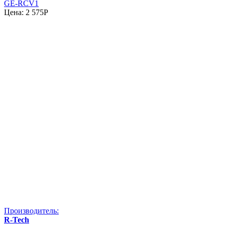
GE-RCV1
Цена:
2 575
P
Производитель:
R-Tech