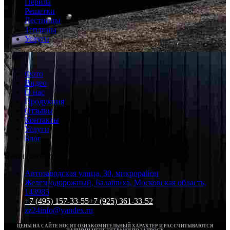
Перила
Решетки
Лестницы
Теплицы
Услуги
Меню
Фото
Видео
О нас
Продукция
Отзывы
Контакты
Услуги
Блог
Наши контакты
Автозаводская улица, 30, микрорайон
Железнодорожный, Балашиха, Московская область,
143985
+7 (495) 157-33-55
+7 (925) 361-33-52
zz24info@yandex.ru
ЦЕНЫ НА САЙТЕ НОСЯТ ОЗНАКОМИТЕЛЬНЫЙ ХАРАКТЕР И РАССЧИТЫВАЮТСЯ