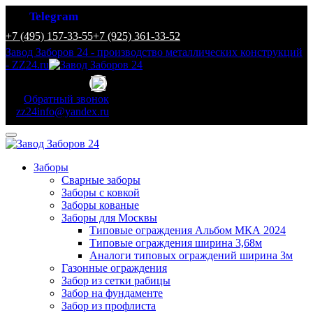
Telegram
+7 (495) 157-33-55
+7 (925) 361-33-52
Завод Заборов 24 - производство металлических конструкций
- ZZ24.ru
Обратный звонок
zz24info@yandex.ru
Заборы
Сварные заборы
Заборы с ковкой
Заборы кованые
Заборы для Москвы
Типовые ограждения Альбом МКА 2024
Типовые ограждения ширина 3,68м
Аналоги типовых ограждений ширина 3м
Газонные ограждения
Забор из сетки рабицы
Забор на фундаменте
Забор из профлиста