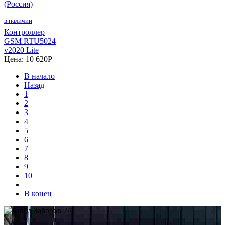
(Россия)
в наличии
Контроллер
GSM RTU5024
v2020 Lite
Цена:
10 620
P
В начало
Назад
1
2
3
4
5
6
7
8
9
10
В конец