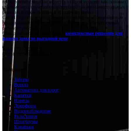
предприятие специализируется на производстве как типовых
сварных металлических конструкций так и индивидуальных
решений по пожеланиям и эскизам заказчика.
С 2011 года наши специалисты и оснащенное современным
оборудованием производство обеспечивают безупречный
результат работы!
"Завод Заборов 24" предлагает
комплексные решения для
вашего дома по выгодной цене
.
ИНН 775106565028
ОГРН 322508100240942
Продукция
Заборы
Ворота
Автоматика для ворот
Калитки
Навесы
Домофоны
Видеонаблюдение
Рольставни
Шлагбаумы
Козырьки