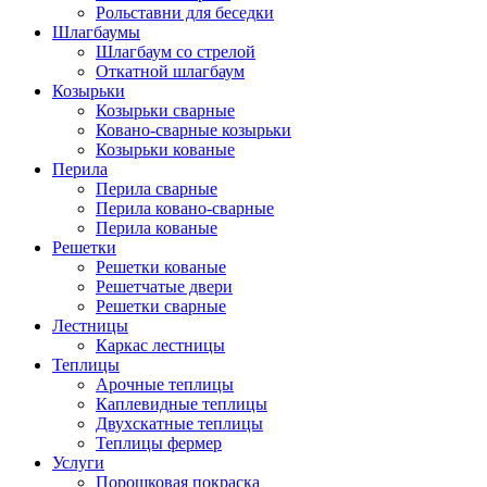
Рольставни для беседки
Шлагбаумы
Шлагбаум со стрелой
Откатной шлагбаум
Козырьки
Козырьки сварные
Ковано-сварные козырьки
Козырьки кованые
Перила
Перила сварные
Перила ковано-сварные
Перила кованые
Решетки
Решетки кованые
Решетчатые двери
Решетки сварные
Лестницы
Каркас лестницы
Теплицы
Арочные теплицы
Каплевидные теплицы
Двухскатные теплицы
Теплицы фермер
Услуги
Порошковая покраска