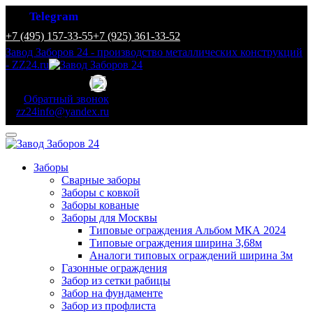
Telegram
+7 (495) 157-33-55
+7 (925) 361-33-52
Завод Заборов 24 - производство металлических конструкций
- ZZ24.ru
Обратный звонок
zz24info@yandex.ru
Заборы
Сварные заборы
Заборы с ковкой
Заборы кованые
Заборы для Москвы
Типовые ограждения Альбом МКА 2024
Типовые ограждения ширина 3,68м
Аналоги типовых ограждений ширина 3м
Газонные ограждения
Забор из сетки рабицы
Забор на фундаменте
Забор из профлиста