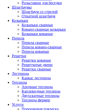
Рольставни для беседки
Шлагбаумы
Шлагбаум со стрелой
Откатной шлагбаум
Козырьки
Козырьки сварные
Ковано-сварные козырьки
Козырьки кованые
Перила
Перила сварные
Перила ковано-сварные
Перила кованые
Решетки
Решетки кованые
Решетчатые двери
Решетки сварные
Лестницы
Каркас лестницы
Теплицы
Арочные теплицы
Каплевидные теплицы
Двухскатные теплицы
Теплицы фермер
Услуги
Порошковая покраска