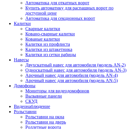
Автоматика для откатных ворот
Купить автоматику для распашных ворот по
доступной цене
Автоматика для секционных ворот
Калитки
Сварные калитки
Ковано-сварные калитки
Кованые калитки
Калитки из профлиста
Калитки из штакетника
Калитки из сетки рабицы
Навесы
Двухскатный навес для автомобиля (модель AN-2)
Односкатный навес для автомобиля (модель AN-3)
Арочный навес для автомобиля (модель AN-4)
Арочный навес для автомобиля (модель AN-5)
Домофоны
Мониторы для видеодомофонов
Вызывные панели
СКУД
Видеонаблюдение
Рольставни
Рольставни на окна
Рольставни на дверь
Роллетные ворота