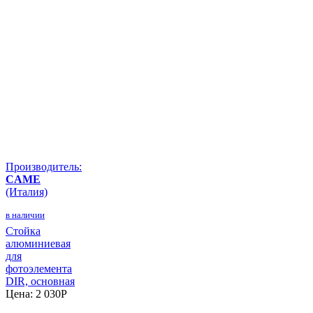
Производитель:
CAME
(Италия)
в наличии
Стойка
алюминиевая
для
фотоэлемента
DIR, основная
Цена:
2 030
P