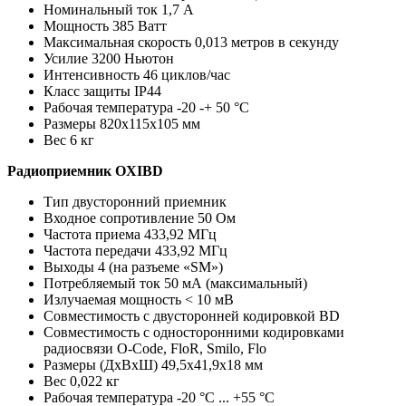
Номинальный ток 1,7 А
Мощность 385 Ватт
Максимальная скорость 0,013 метров в секунду
Усилие 3200 Ньютон
Интенсивность 46 циклов/час
Класс защиты IP44
Рабочая температура -20 -+ 50 °C
Размеры 820х115х105 мм
Вес 6 кг
Радиоприемник OXIBD
Тип двусторонний приемник
Входное сопротивление 50 Ом
Частота приема 433,92 МГц
Частота передачи 433,92 МГц
Выходы 4 (на разъеме «SM»)
Потребляемый ток 50 мА (максимальный)
Излучаемая мощность < 10 мВ
Совместимость с двусторонней кодировкой BD
Совместимость с односторонними кодировками
радиосвязи O-Code, FloR, Smilo, Flo
Размеры (ДхВхШ) 49,5х41,9х18 мм
Вес 0,022 кг
Рабочая температура -20 °C ... +55 °C