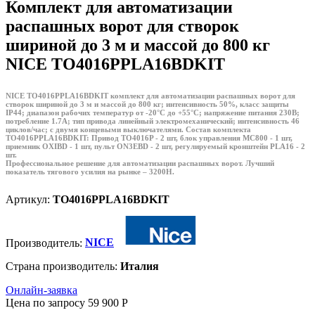
Комплект для автоматизации
распашных ворот для створок
шириной до 3 м и массой до 800 кг
NICE TO4016PPLA16BDKIT
NICE TO4016PPLA16BDKIT комплект для автоматизации распашных ворот для
створок шириной до 3 м и массой до 800 кг; интенсивность 50%, класс защиты
IP44; диапазон рабочих температур от -20°С до +55°С; напряжение питания 230В;
потребление 1.7А; тип привода линейный электромеханический; интенсивность 46
циклов/час; с двумя концевыми выключателями. Состав комплекта
TO4016PPLA16BDKIT: Привод TO4016P - 2 шт, блок управления MC800 - 1 шт,
приемник OXIBD - 1 шт, пульт ON3EBD - 2 шт, регулируемый кронштейн PLA16 - 2
шт.
Профессиональное решение для автоматизации распашных ворот. Лучший
показатель тягового усилия на рынке – 3200Н.
Артикул:
TO4016PPLA16BDKIT
Производитель:
NICE
Страна производитель:
Италия
Онлайн-заявка
Цена по запросу
59 900
P