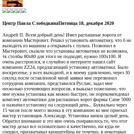
Центр Павла Слободкина
Пятница 18, декабря 2020
Андрей П. Всем добрый день! Имел распашные ворота от
компании Мастеровит. Решил установить автоматику, что б не
выходить из машины а открывать с пульта. Позвонил в
Мастеровит, сказали что установка автоматики не возможна,
тк столбы 80х80 для этого не подходят, нужно 100х100. Я
очень расстроился, и случайно в интернете нашел сайт
компании ZZ24, предлагающий установку автоматики. Было
воскресенье, у всех выходной, и к моему удивлению, через 30
секунд после оставленной мной заявки мне перезвонил
сотрудник компании, представился Руслан, задал мне
несколько уточняющих вопросов, я выказал пожелание, что
мне нужна установка как можно быстрее, он порекомендовал
комплект автоматики для распашных ворот фирмы Came 5000
и назначил установку на следующий день... Буквально через
15 часов после моего звонка в эту компанию ко мне приехал
мастер установщик Александр. Установка заняла целый день.
Обратил внимание и это мне очень понравилось то, что этот
мастер делал все основательно и качественно, ни куда не
спешил, прихватывал кронштейны не точечно, в некоторых