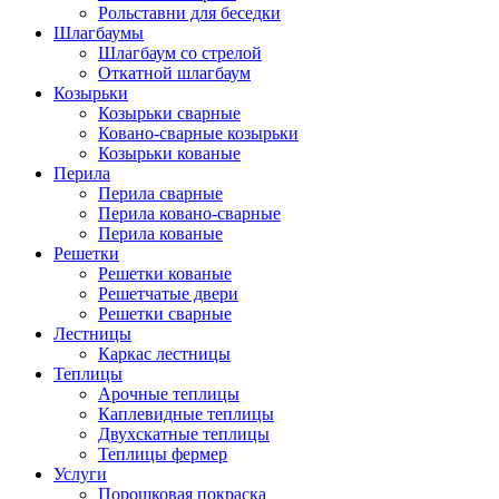
Рольставни для беседки
Шлагбаумы
Шлагбаум со стрелой
Откатной шлагбаум
Козырьки
Козырьки сварные
Ковано-сварные козырьки
Козырьки кованые
Перила
Перила сварные
Перила ковано-сварные
Перила кованые
Решетки
Решетки кованые
Решетчатые двери
Решетки сварные
Лестницы
Каркас лестницы
Теплицы
Арочные теплицы
Каплевидные теплицы
Двухскатные теплицы
Теплицы фермер
Услуги
Порошковая покраска