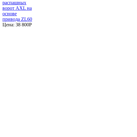
распашных
ворот AXL на
основе
привода ZL60
Цена:
38 800
P