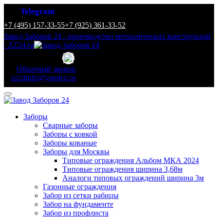
Telegram
+7 (495) 157-33-55
+7 (925) 361-33-52
Завод Заборов 24 - производство металлических конструкций
- ZZ24.ru
Обратный звонок
zz24info@yandex.ru
Заборы
Сварные заборы
Заборы с ковкой
Заборы кованые
Заборы для Москвы
Типовые ограждения Альбом МКА 2024
Типовые ограждения ширина 3,68м
Аналоги типовых ограждений ширина 3м
Газонные ограждения
Забор из сетки рабицы
Забор на фундаменте
Забор из профлиста