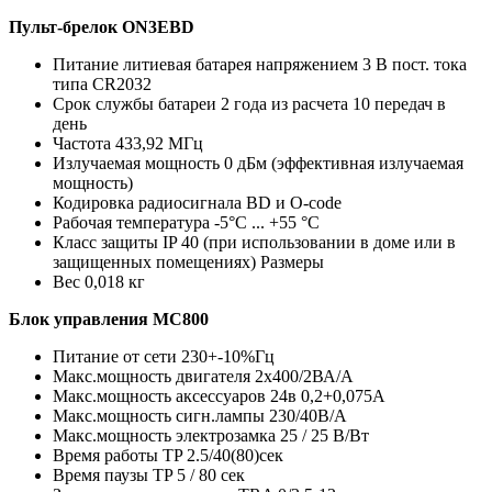
Пульт-брелок ON3EBD
Питание литиевая батарея напряжением 3 В пост. тока
типа CR2032
Срок службы батареи 2 года из расчета 10 передач в
день
Частота 433,92 МГц
Излучаемая мощность 0 дБм (эффективная излучаемая
мощность)
Кодировка радиосигнала BD и O-code
Рабочая температура -5°C ... +55 °C
Класс защиты IP 40 (при использовании в доме или в
защищенных помещениях) Размеры
Вес 0,018 кг
Блок управления MC800
Питание от сети 230+-10%Гц
Макс.мощность двигателя 2х400/2ВА/А
Макс.мощность аксессуаров 24в 0,2+0,075А
Макс.мощность сигн.лампы 230/40В/А
Макс.мощность электрозамка 25 / 25 В/Вт
Время работы TP 2.5/40(80)сек
Время паузы TP 5 / 80 сек