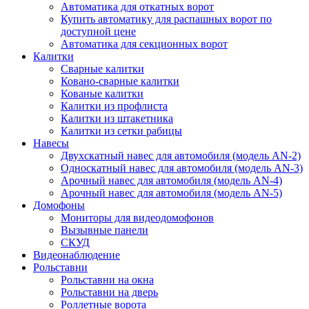
Автоматика для откатных ворот
Купить автоматику для распашных ворот по
доступной цене
Автоматика для секционных ворот
Калитки
Сварные калитки
Ковано-сварные калитки
Кованые калитки
Калитки из профлиста
Калитки из штакетника
Калитки из сетки рабицы
Навесы
Двухскатный навес для автомобиля (модель AN-2)
Односкатный навес для автомобиля (модель AN-3)
Арочный навес для автомобиля (модель AN-4)
Арочный навес для автомобиля (модель AN-5)
Домофоны
Мониторы для видеодомофонов
Вызывные панели
СКУД
Видеонаблюдение
Рольставни
Рольставни на окна
Рольставни на дверь
Роллетные ворота