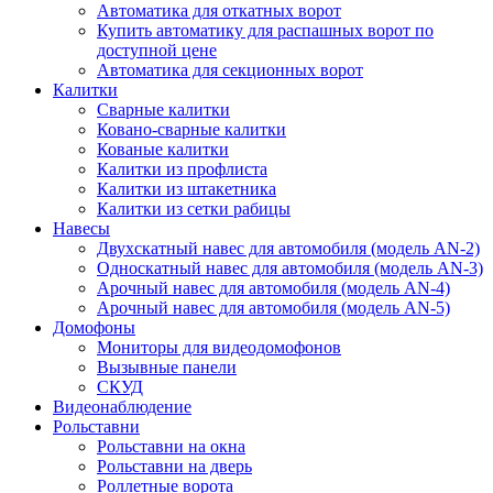
Автоматика для откатных ворот
Купить автоматику для распашных ворот по
доступной цене
Автоматика для секционных ворот
Калитки
Сварные калитки
Ковано-сварные калитки
Кованые калитки
Калитки из профлиста
Калитки из штакетника
Калитки из сетки рабицы
Навесы
Двухскатный навес для автомобиля (модель AN-2)
Односкатный навес для автомобиля (модель AN-3)
Арочный навес для автомобиля (модель AN-4)
Арочный навес для автомобиля (модель AN-5)
Домофоны
Мониторы для видеодомофонов
Вызывные панели
СКУД
Видеонаблюдение
Рольставни
Рольставни на окна
Рольставни на дверь
Роллетные ворота