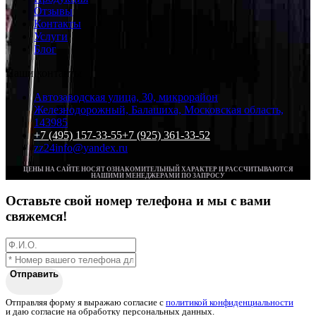
Отзывы
Контакты
Услуги
Блог
Наши контакты
Автозаводская улица, 30, микрорайон
Железнодорожный, Балашиха, Московская область,
143985
+7 (495) 157-33-55
+7 (925) 361-33-52
zz24info@yandex.ru
ЦЕНЫ НА САЙТЕ НОСЯТ ОЗНАКОМИТЕЛЬНЫЙ ХАРАКТЕР И РАССЧИТЫВАЮТСЯ
НАШИМИ МЕНЕДЖЕРАМИ ПО ЗАПРОСУ
Оставьте свой номер телефона и мы с вами
свяжемся!
Отправить
Отправляя форму я выражаю согласие с
политикой конфиденциальности
и даю согласие на обработку персональных данных.