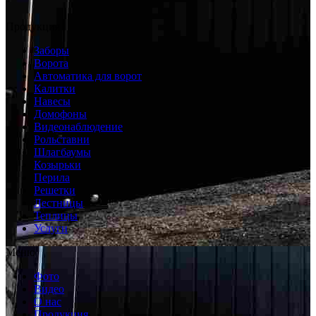
Продукция
Заборы
Ворота
Автоматика для ворот
Калитки
Навесы
Домофоны
Видеонаблюдение
Рольставни
Шлагбаумы
Козырьки
Перила
Решетки
Лестницы
Теплицы
Услуги
Меню
Фото
Видео
О нас
Продукция