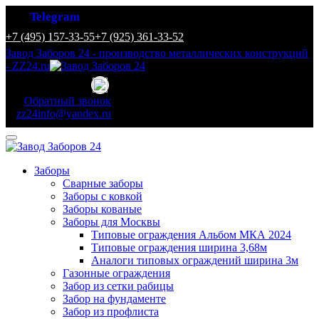
Telegram
+7 (495) 157-33-55
+7 (925) 361-33-52
Завод Заборов 24 - производство металлических конструкций
- ZZ24.ru
Обратный звонок
zz24info@yandex.ru
Заборы
Сварные заборы
Заборы с ковкой
Заборы кованые
Заборы для Москвы
Типовые ограждения Альбом МКА 2024
Типовые ограждения ширина 3,68м
Аналоги типовых ограждений ширина 3м
Газонные ограждения
Забор из сетки рабицы
Забор на фундаменте
Забор из профлиста