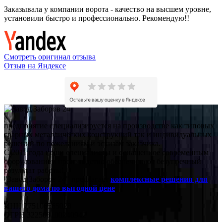
Заказывала у компании ворота - качество на высшем уровне,
установили быстро и профессионально. Рекомендую!!
Смотреть оригинал отзыва
Отзыв на Яндексе
предприятие специализируется на производстве как типовых
сварных металлических конструкций так и индивидуальных
решений по пожеланиям и эскизам заказчика.
С 2011 года наши специалисты и оснащенное современным
оборудованием производство обеспечивают безупречный
результат работы!
"Завод Заборов 24" предлагает
комплексные решения для
вашего дома по выгодной цене
.
ИНН 775106565028
ОГРН 322508100240942