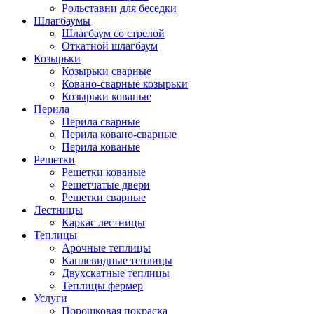
Рольставни для беседки
Шлагбаумы
Шлагбаум со стрелой
Откатной шлагбаум
Козырьки
Козырьки сварные
Ковано-сварные козырьки
Козырьки кованые
Перила
Перила сварные
Перила ковано-сварные
Перила кованые
Решетки
Решетки кованые
Решетчатые двери
Решетки сварные
Лестницы
Каркас лестницы
Теплицы
Арочные теплицы
Каплевидные теплицы
Двухскатные теплицы
Теплицы фермер
Услуги
Порошковая покраска