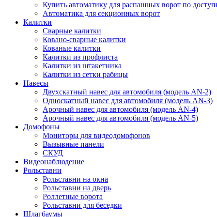
Купить автоматику для распашных ворот по доступ
Автоматика для секционных ворот
Калитки
Сварные калитки
Ковано-сварные калитки
Кованые калитки
Калитки из профлиста
Калитки из штакетника
Калитки из сетки рабицы
Навесы
Двухскатный навес для автомобиля (модель AN-2)
Односкатный навес для автомобиля (модель AN-3)
Арочный навес для автомобиля (модель AN-4)
Арочный навес для автомобиля (модель AN-5)
Домофоны
Мониторы для видеодомофонов
Вызывные панели
СКУД
Видеонаблюдение
Рольставни
Рольставни на окна
Рольставни на дверь
Роллетные ворота
Рольставни для беседки
Шлагбаумы