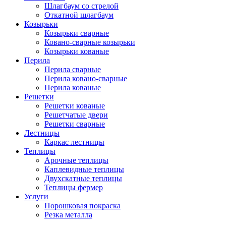
Шлагбаум со стрелой
Откатной шлагбаум
Козырьки
Козырьки сварные
Ковано-сварные козырьки
Козырьки кованые
Перила
Перила сварные
Перила ковано-сварные
Перила кованые
Решетки
Решетки кованые
Решетчатые двери
Решетки сварные
Лестницы
Каркас лестницы
Теплицы
Арочные теплицы
Каплевидные теплицы
Двухскатные теплицы
Теплицы фермер
Услуги
Порошковая покраска
Резка металла