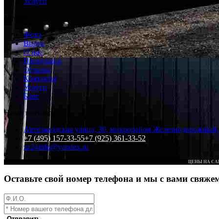
Услуги
Меню
Фото
Видео
О нас
Продукция
Отзывы
Контакты
Услуги
Блог
Наши контакты
Автозаводская улица, 30, микрорайон Железнодорожный, 
+7 (495) 157-33-55
+7 (925) 361-33-52
zz24info@yandex.ru
ЦЕНЫ НА СА
Оставьте свой номер телефона и мы с вами свяжем
Отправить