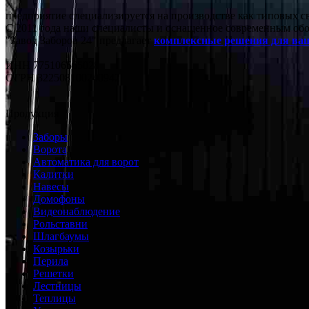
предприятие специализируется на производстве как типовых с
С 2011 года наши специалисты и оснащенное современным обо
"Завод Заборов 24" предлагает
комплексные решения для ваш
ИНН 775106565028
ОГРН 322508100240942
Продукция
Заборы
Ворота
Автоматика для ворот
Калитки
Навесы
Домофоны
Видеонаблюдение
Рольставни
Шлагбаумы
Козырьки
Перила
Решетки
Лестницы
Теплицы