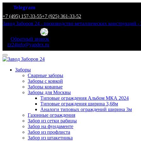
Telegram
+7 (495) 157-33-55
+7 (925) 361-33-52
Завод Заборов 24 - производство металлических конструкций - 
Обратный звонок
zz24info@yandex.ru
Заборы
Сварные заборы
Заборы с ковкой
Заборы кованые
Заборы для Москвы
Типовые ограждения Альбом МКА 2024
Типовые ограждения ширина 3,68м
Аналоги типовых ограждений ширина 3м
Газонные ограждения
Забор из сетки рабицы
Забор на фундаменте
Забор из профлиста
Забор из штакетника