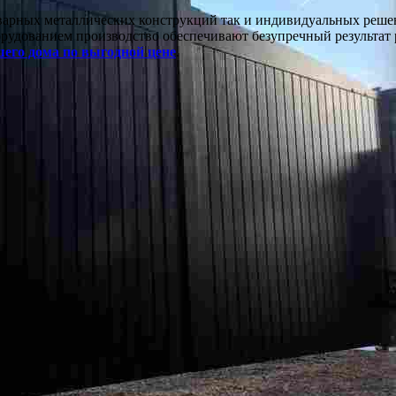
варных металлических конструкций так и индивидуальных решен
рудованием производство обеспечивают безупречный результат 
его дома по выгодной цене
.