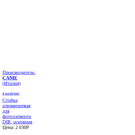
Производитель:
CAME
(Италия)
в наличии
Стойка
алюминиевая
для
фотоэлемента
DIR, основная
Цена:
2 030
P