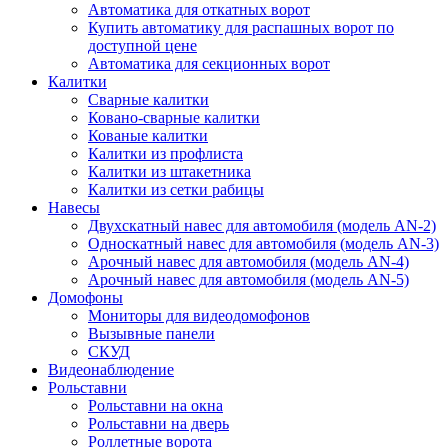
Автоматика для откатных ворот
Купить автоматику для распашных ворот по
доступной цене
Автоматика для секционных ворот
Калитки
Сварные калитки
Ковано-сварные калитки
Кованые калитки
Калитки из профлиста
Калитки из штакетника
Калитки из сетки рабицы
Навесы
Двухскатный навес для автомобиля (модель AN-2)
Односкатный навес для автомобиля (модель AN-3)
Арочный навес для автомобиля (модель AN-4)
Арочный навес для автомобиля (модель AN-5)
Домофоны
Мониторы для видеодомофонов
Вызывные панели
СКУД
Видеонаблюдение
Рольставни
Рольставни на окна
Рольставни на дверь
Роллетные ворота