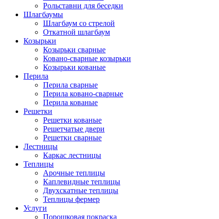
Рольставни для беседки
Шлагбаумы
Шлагбаум со стрелой
Откатной шлагбаум
Козырьки
Козырьки сварные
Ковано-сварные козырьки
Козырьки кованые
Перила
Перила сварные
Перила ковано-сварные
Перила кованые
Решетки
Решетки кованые
Решетчатые двери
Решетки сварные
Лестницы
Каркас лестницы
Теплицы
Арочные теплицы
Каплевидные теплицы
Двухскатные теплицы
Теплицы фермер
Услуги
Порошковая покраска