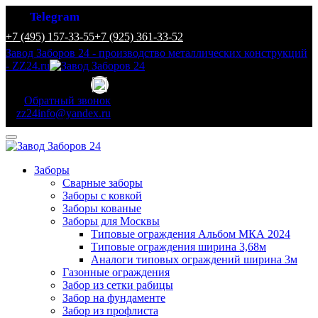
Telegram
+7 (495) 157-33-55
+7 (925) 361-33-52
Завод Заборов 24 - производство металлических конструкций
- ZZ24.ru
Обратный звонок
zz24info@yandex.ru
Заборы
Сварные заборы
Заборы с ковкой
Заборы кованые
Заборы для Москвы
Типовые ограждения Альбом МКА 2024
Типовые ограждения ширина 3,68м
Аналоги типовых ограждений ширина 3м
Газонные ограждения
Забор из сетки рабицы
Забор на фундаменте
Забор из профлиста