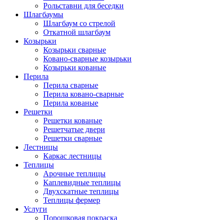
Рольставни для беседки
Шлагбаумы
Шлагбаум со стрелой
Откатной шлагбаум
Козырьки
Козырьки сварные
Ковано-сварные козырьки
Козырьки кованые
Перила
Перила сварные
Перила ковано-сварные
Перила кованые
Решетки
Решетки кованые
Решетчатые двери
Решетки сварные
Лестницы
Каркас лестницы
Теплицы
Арочные теплицы
Каплевидные теплицы
Двухскатные теплицы
Теплицы фермер
Услуги
Порошковая покраска