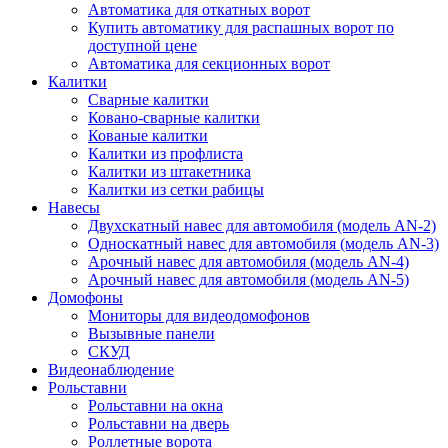
Автоматика для откатных ворот
Купить автоматику для распашных ворот по
доступной цене
Автоматика для секционных ворот
Калитки
Сварные калитки
Ковано-сварные калитки
Кованые калитки
Калитки из профлиста
Калитки из штакетника
Калитки из сетки рабицы
Навесы
Двухскатный навес для автомобиля (модель AN-2)
Односкатный навес для автомобиля (модель AN-3)
Арочный навес для автомобиля (модель AN-4)
Арочный навес для автомобиля (модель AN-5)
Домофоны
Мониторы для видеодомофонов
Вызывные панели
СКУД
Видеонаблюдение
Рольставни
Рольставни на окна
Рольставни на дверь
Роллетные ворота