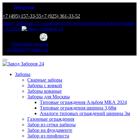
Telegram
+7 (495) 157-33-55
+7 (925) 361-33-52
Завод Заборов 24 - производство металлических конструкций
- ZZ24.ru
Обратный звонок
zz24info@yandex.ru
Заборы
Сварные заборы
Заборы с ковкой
Заборы кованые
Заборы для Москвы
Типовые ограждения Альбом МКА 2024
Типовые ограждения ширина 3,68м
Аналоги типовых ограждений ширина 3м
Газонные ограждения
Забор из сетки рабицы
Забор на фундаменте
Забор из профлиста