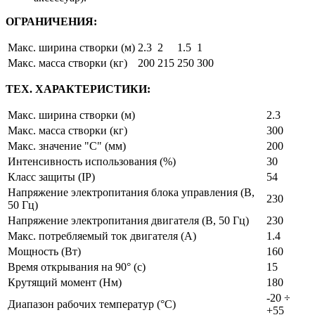
ОГРАНИЧЕНИЯ:
Макс. ширина створки (м)
2.3
2
1.5
1
Макс. масса створки (кг)
200
215
250
300
ТЕХ. ХАРАКТЕРИСТИКИ:
Макс. ширина створки (м)
2.3
Макс. масса створки (кг)
300
Макс. значение "С" (мм)
200
Интенсивность использования (%)
30
Класс защиты (IP)
54
Напряжение электропитания блока управления (В,
230
50 Гц)
Напряжение электропитания двигателя (В, 50 Гц)
230
Макс. потребляемый ток двигателя (A)
1.4
Мощность (Вт)
160
Время открывания на 90° (с)
15
Крутящий момент (Нм)
180
-20 ÷
Диапазон рабочих температур (°C)
+55