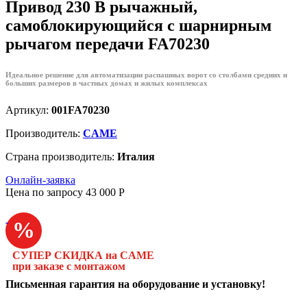
Привод 230 В рычажный,
самоблокирующийся с шарнирным
рычагом передачи FA70230
Идеальное решение для автоматизации распашных ворот со столбами средних и
больших размеров в частных домах и жилых комплексах
Артикул:
001FA70230
Производитель:
CAME
Страна производитель:
Италия
Онлайн-заявка
Цена по запросу
43 000
P
%
СУПЕР СКИДКА на CAME
при заказе с монтажом
Письменная гарантия на оборудование и установку!