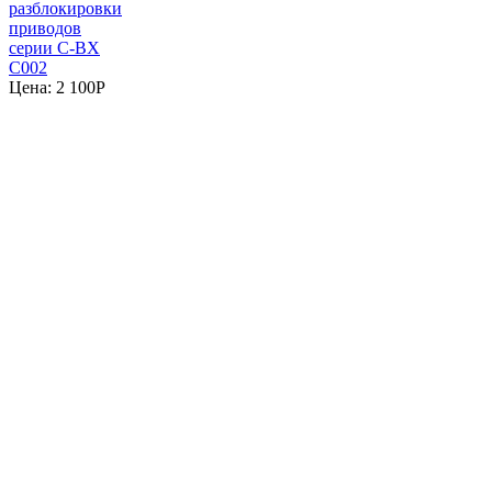
разблокировки
приводов
серии C-BX
C002
Цена:
2 100
P