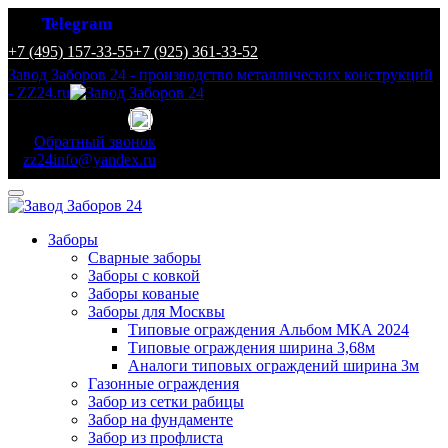
Telegram
+7 (495) 157-33-55
+7 (925) 361-33-52
Завод Заборов 24 - производство металлических конструкций
- ZZ24.ru
Обратный звонок
zz24info@yandex.ru
Заборы
Сварные заборы
Заборы с ковкой
Заборы кованые
Заборы для Москвы
Типовые ограждения Альбом МКА 2024
Типовые ограждения ширина 3,68м
Аналоги типовых ограждений ширина 3м
Газонные ограждения
Забор из сетки рабицы
Забор на фундаменте
Забор из профлиста