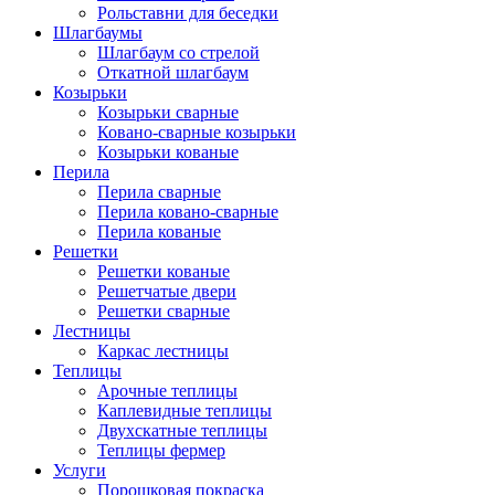
Рольставни для беседки
Шлагбаумы
Шлагбаум со стрелой
Откатной шлагбаум
Козырьки
Козырьки сварные
Ковано-сварные козырьки
Козырьки кованые
Перила
Перила сварные
Перила ковано-сварные
Перила кованые
Решетки
Решетки кованые
Решетчатые двери
Решетки сварные
Лестницы
Каркас лестницы
Теплицы
Арочные теплицы
Каплевидные теплицы
Двухскатные теплицы
Теплицы фермер
Услуги
Порошковая покраска