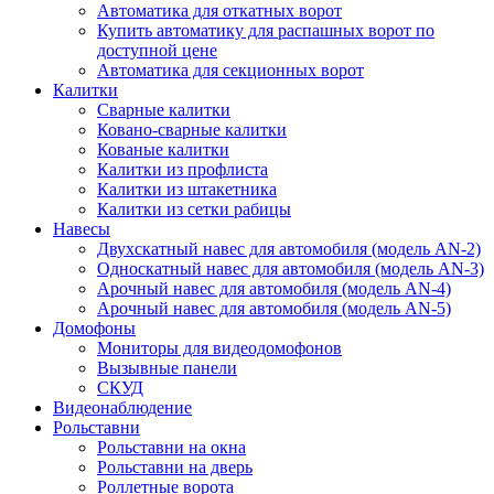
Автоматика для откатных ворот
Купить автоматику для распашных ворот по
доступной цене
Автоматика для секционных ворот
Калитки
Сварные калитки
Ковано-сварные калитки
Кованые калитки
Калитки из профлиста
Калитки из штакетника
Калитки из сетки рабицы
Навесы
Двухскатный навес для автомобиля (модель AN-2)
Односкатный навес для автомобиля (модель AN-3)
Арочный навес для автомобиля (модель AN-4)
Арочный навес для автомобиля (модель AN-5)
Домофоны
Мониторы для видеодомофонов
Вызывные панели
СКУД
Видеонаблюдение
Рольставни
Рольставни на окна
Рольставни на дверь
Роллетные ворота