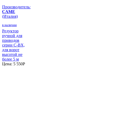
Производитель:
CAME
(Италия)
в наличии
Редуктор
ручной для
приводов
серии C-BX,
для ворот
высотой не
более 5 м
Цена:
5 550
P