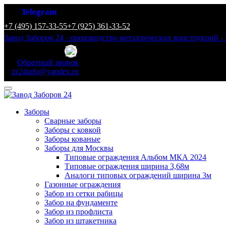
Telegram
+7 (495) 157-33-55
+7 (925) 361-33-52
Завод Заборов 24 - производство металлических конструкций - 
Обратный звонок
zz24info@yandex.ru
Заборы
Сварные заборы
Заборы с ковкой
Заборы кованые
Заборы для Москвы
Типовые ограждения Альбом МКА 2024
Типовые ограждения ширина 3,68м
Аналоги типовых ограждений ширина 3м
Газонные ограждения
Забор из сетки рабицы
Забор на фундаменте
Забор из профлиста
Забор из штакетника