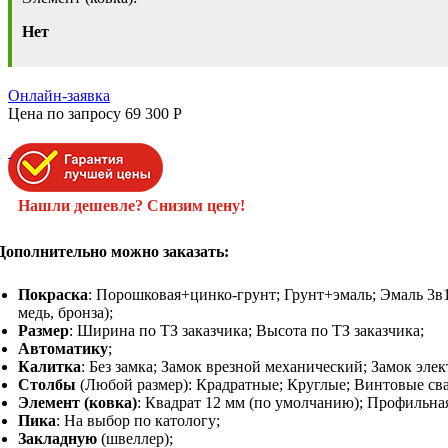
Нет
Онлайн-заявка
Цена по запросу
69 300
P
Нашли дешевле? Снизим цену!
Дополнительно можно заказать:
Покраска
: Порошковая+цинко-грунт; Грунт+эмаль; Эмаль 3в1;
медь, бронза);
Размер
: Ширина по ТЗ заказчика; Высота по ТЗ заказчика;
Автоматику
;
Калитка
: Без замка; Замок врезной механический; Замок эле
Столбы
(Любой размер): Крадратные; Круглые; Винтовые сва
Элемент (ковка)
: Квадрат 12 мм (по умолчанию); Профильная 
Пика
: На выбор по катологу;
Закладную
(швеллер);