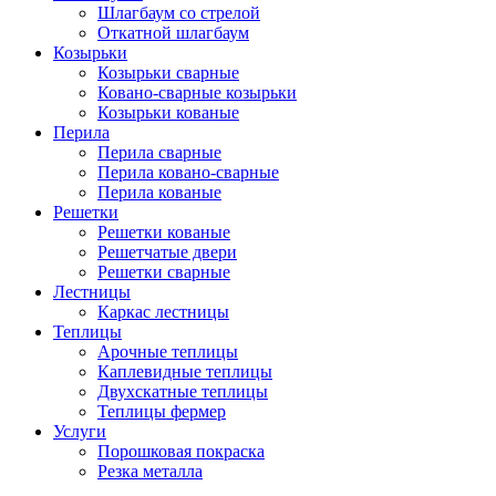
Шлагбаум со стрелой
Откатной шлагбаум
Козырьки
Козырьки сварные
Ковано-сварные козырьки
Козырьки кованые
Перила
Перила сварные
Перила ковано-сварные
Перила кованые
Решетки
Решетки кованые
Решетчатые двери
Решетки сварные
Лестницы
Каркас лестницы
Теплицы
Арочные теплицы
Каплевидные теплицы
Двухскатные теплицы
Теплицы фермер
Услуги
Порошковая покраска
Резка металла