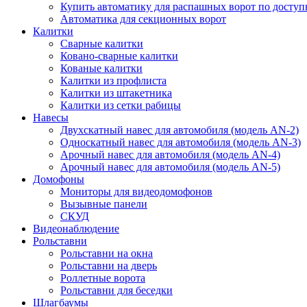
Купить автоматику для распашных ворот по доступ
Автоматика для секционных ворот
Калитки
Сварные калитки
Ковано-сварные калитки
Кованые калитки
Калитки из профлиста
Калитки из штакетника
Калитки из сетки рабицы
Навесы
Двухскатный навес для автомобиля (модель AN-2)
Односкатный навес для автомобиля (модель AN-3)
Арочный навес для автомобиля (модель AN-4)
Арочный навес для автомобиля (модель AN-5)
Домофоны
Мониторы для видеодомофонов
Вызывные панели
СКУД
Видеонаблюдение
Рольставни
Рольставни на окна
Рольставни на дверь
Роллетные ворота
Рольставни для беседки
Шлагбаумы