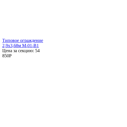
Типовое ограждение
2,9x3,68м М-01-В1
Цена за секцию:
54
850
P