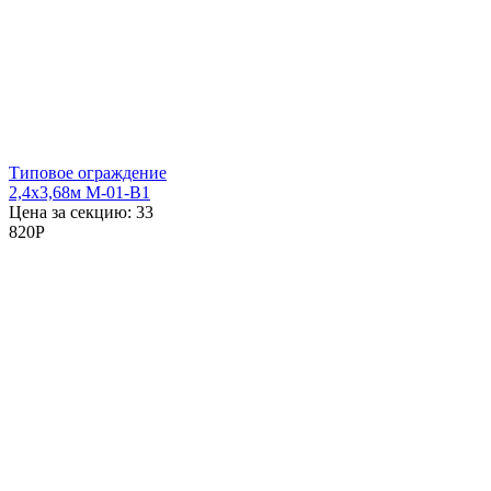
Типовое ограждение
2,4x3,68м М-01-В1
Цена за секцию:
33
820
P