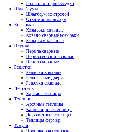
Рольставни для беседки
Шлагбаумы
Шлагбаум со стрелой
Откатной шлагбаум
Козырьки
Козырьки сварные
Ковано-сварные козырьки
Козырьки кованые
Перила
Перила сварные
Перила ковано-сварные
Перила кованые
Решетки
Решетки кованые
Решетчатые двери
Решетки сварные
Лестницы
Каркас лестницы
Теплицы
Арочные теплицы
Каплевидные теплицы
Двухскатные теплицы
Теплицы фермер
Услуги
Порошковая покраска