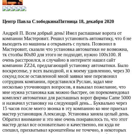
Центр Павла Слободкина
Пятница 18, декабря 2020
Андрей П. Всем добрый день! Имел распашные ворота от
компании Мастеровит. Решил установить автоматику, что б не
выходить из машины а открывать с пульта. Позвонил в
Мастеровит, сказали что установка автоматики не возможна,
тк столбы 80х80 для этого не подходят, нужно 100х100. Я
очень расстроился, и случайно в интернете нашел сайт
компании ZZ24, предлагающий установку автоматики. Было
воскресенье, у всех выходной, и к моему удивлению, через 30
секунд после оставленной мной заявки мне перезвонил
сотрудник компании, представился Руслан, задал мне
несколько уточняющих вопросов, я выказал пожелание, что
мне нужна установка как можно быстрее, он порекомендовал
комплект автоматики для распашных ворот фирмы Came 5000
и назначил установку на следующий день... Буквально через
15 часов после моего звонка в эту компанию ко мне приехал
мастер установщик Александр. Установка заняла целый день.
Обратил внимание и это мне очень понравилось то, что этот
мастер делал все основательно и качественно, ни куда не
спешил, прихватывал кронштейны не точечно, в некоторых