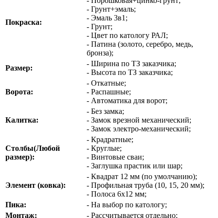
- Порошковая+цинко-грунт;
- Грунт+эмаль;
- Эмаль 3в1;
Покраска:
- Грунт;
- Цвет по катологу РАЛ;
- Патина (золото, серебро, медь,
бронза);
- Ширина по ТЗ заказчика;
Размер:
- Высота по ТЗ заказчика;
- Откатные;
Ворота:
- Распашные;
- Автоматика для ворот;
- Без замка;
Калитка:
- Замок врезной механический;
- Замок электро-механический;
- Крадратные;
Столбы(Любой
- Круглые;
размер):
- Винтовые сваи;
- Заглушка прастик или шар;
- Квадрат 12 мм (по умолчанию);
Элемент (ковка):
- Профильная труба (10, 15, 20 мм);
- Полоса 6х12 мм;
Пика:
- На выбор по катологу;
Монтаж:
- Рассчитывается отдельно;