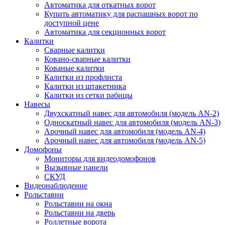
Автоматика для откатных ворот
Купить автоматику для распашных ворот по
доступной цене
Автоматика для секционных ворот
Калитки
Сварные калитки
Ковано-сварные калитки
Кованые калитки
Калитки из профлиста
Калитки из штакетника
Калитки из сетки рабицы
Навесы
Двухскатный навес для автомобиля (модель AN-2)
Односкатный навес для автомобиля (модель AN-3)
Арочный навес для автомобиля (модель AN-4)
Арочный навес для автомобиля (модель AN-5)
Домофоны
Мониторы для видеодомофонов
Вызывные панели
СКУД
Видеонаблюдение
Рольставни
Рольставни на окна
Рольставни на дверь
Роллетные ворота