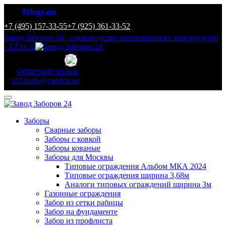
Telegram
+7 (495) 157-33-55
+7 (925) 361-33-52
Завод Заборов 24 - производство металлических конструкций
- ZZ24.ru
Обратный звонок
zz24info@yandex.ru
Заборы
Сварные заборы
Заборы с ковкой
Заборы кованые
Заборы для Москвы
Типовые ограждения Альбом МКА 2024
Типовые ограждения ширина 3,68м
Аналоги типовых ограждений ширина 3м
Газонные ограждения
Забор из сетки рабицы
Забор на фундаменте
Забор из профлиста