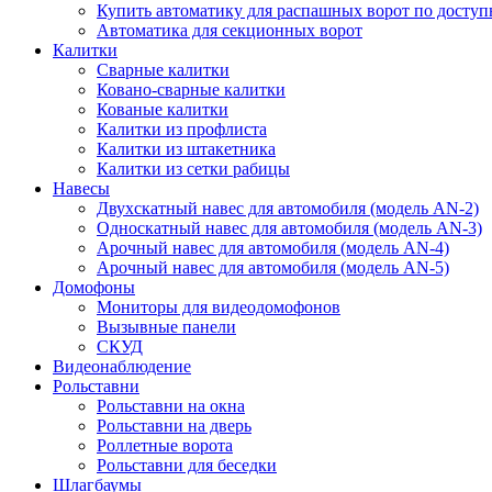
Купить автоматику для распашных ворот по доступ
Автоматика для секционных ворот
Калитки
Сварные калитки
Ковано-сварные калитки
Кованые калитки
Калитки из профлиста
Калитки из штакетника
Калитки из сетки рабицы
Навесы
Двухскатный навес для автомобиля (модель AN-2)
Односкатный навес для автомобиля (модель AN-3)
Арочный навес для автомобиля (модель AN-4)
Арочный навес для автомобиля (модель AN-5)
Домофоны
Мониторы для видеодомофонов
Вызывные панели
СКУД
Видеонаблюдение
Рольставни
Рольставни на окна
Рольставни на дверь
Роллетные ворота
Рольставни для беседки
Шлагбаумы