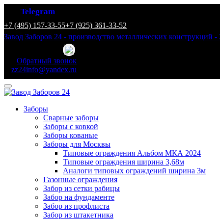
Telegram
+7 (495) 157-33-55
+7 (925) 361-33-52
Завод Заборов 24 - производство металлических конструкций - 
Обратный звонок
zz24info@yandex.ru
Заборы
Сварные заборы
Заборы с ковкой
Заборы кованые
Заборы для Москвы
Типовые ограждения Альбом МКА 2024
Типовые ограждения ширина 3,68м
Аналоги типовых ограждений ширина 3м
Газонные ограждения
Забор из сетки рабицы
Забор на фундаменте
Забор из профлиста
Забор из штакетника