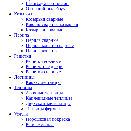
Шлагбаум со стрелой
Откатной шлагбаум
Козырьки
Козырьки сварные
Ковано-сварные козырьки
Козырьки кованые
Перила
Перила сварные
Перила ковано-сварные
Перила кованые
Решетки
Решетки кованые
Решетчатые двери
Решетки сварные
Лестницы
Каркас лестницы
Теплицы
Арочные теплицы
Каплевидные теплицы
Двухскатные теплицы
Теплицы фермер
Услуги
Порошковая покраска
Резка металла