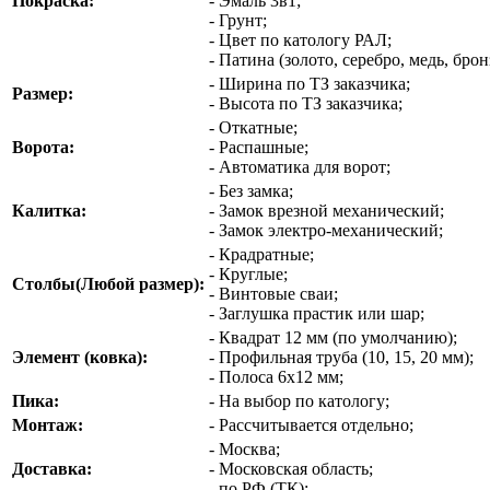
Покраска:
- Эмаль 3в1;
- Грунт;
- Цвет по катологу РАЛ;
- Патина (золото, серебро, медь, брон
- Ширина по ТЗ заказчика;
Размер:
- Высота по ТЗ заказчика;
- Откатные;
Ворота:
- Распашные;
- Автоматика для ворот;
- Без замка;
Калитка:
- Замок врезной механический;
- Замок электро-механический;
- Крадратные;
- Круглые;
Столбы(Любой размер):
- Винтовые сваи;
- Заглушка прастик или шар;
- Квадрат 12 мм (по умолчанию);
Элемент (ковка):
- Профильная труба (10, 15, 20 мм);
- Полоса 6х12 мм;
Пика:
- На выбор по катологу;
Монтаж:
- Рассчитывается отдельно;
- Москва;
Доставка:
- Московская область;
- по РФ (ТК);