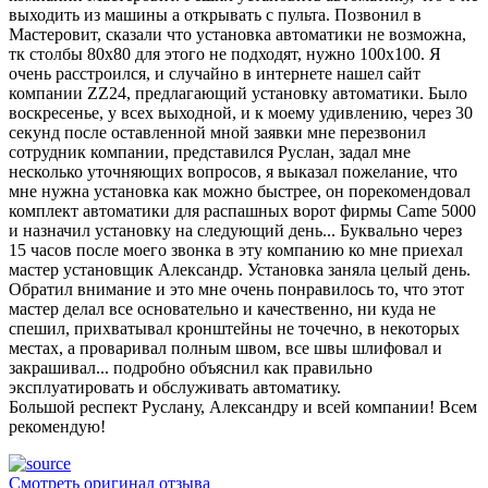
выходить из машины а открывать с пульта. Позвонил в
Мастеровит, сказали что установка автоматики не возможна,
тк столбы 80х80 для этого не подходят, нужно 100х100. Я
очень расстроился, и случайно в интернете нашел сайт
компании ZZ24, предлагающий установку автоматики. Было
воскресенье, у всех выходной, и к моему удивлению, через 30
секунд после оставленной мной заявки мне перезвонил
сотрудник компании, представился Руслан, задал мне
несколько уточняющих вопросов, я выказал пожелание, что
мне нужна установка как можно быстрее, он порекомендовал
комплект автоматики для распашных ворот фирмы Came 5000
и назначил установку на следующий день... Буквально через
15 часов после моего звонка в эту компанию ко мне приехал
мастер установщик Александр. Установка заняла целый день.
Обратил внимание и это мне очень понравилось то, что этот
мастер делал все основательно и качественно, ни куда не
спешил, прихватывал кронштейны не точечно, в некоторых
местах, а проваривал полным швом, все швы шлифовал и
закрашивал... подробно объяснил как правильно
эксплуатировать и обслуживать автоматику.
Большой респект Руслану, Александру и всей компании! Всем
рекомендую!
Смотреть оригинал отзыва