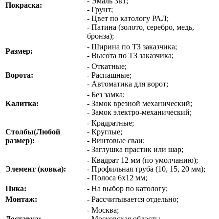
- Эмаль 3в1;
Покраска:
- Грунт;
- Цвет по катологу РАЛ;
- Патина (золото, серебро, медь,
бронза);
- Ширина по ТЗ заказчика;
Размер:
- Высота по ТЗ заказчика;
- Откатные;
Ворота:
- Распашные;
- Автоматика для ворот;
- Без замка;
Калитка:
- Замок врезной механический;
- Замок электро-механический;
- Крадратные;
Столбы(Любой
- Круглые;
размер):
- Винтовые сваи;
- Заглушка прастик или шар;
- Квадрат 12 мм (по умолчанию);
Элемент (ковка):
- Профильная труба (10, 15, 20 мм);
- Полоса 6х12 мм;
Пика:
- На выбор по катологу;
Монтаж:
- Рассчитывается отдельно;
- Москва;
Доставка:
- Московская область;