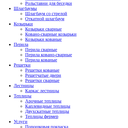
Рольставни для беседки
Шлагбаумы
Шлагбаум со стрелой
Откатной шлагбаум
Козырьки
Козырьки сварные
Ковано-сварные козырьки
Козырьки кованые
Перила
Перила сварные
Перила ковано-сварные
Перила кованые
Решетки
Решетки кованые
Решетчатые двери
Решетки сварные
Лестницы
Каркас лестницы
Теплицы
Арочные теплицы
Каплевидные теплицы
Двухскатные теплицы
Теплицы фермер
Услуги
Порошковая покраска