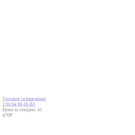
Типовое ограждение
2,9x3м М-10-В1
Цена за секцию:
41
470
P