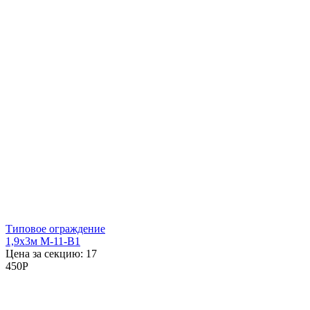
Типовое ограждение
1,9x3м М-11-В1
Цена за секцию:
17
450
P