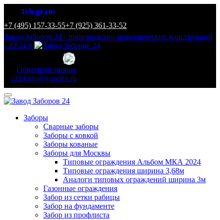
Telegram
+7 (495) 157-33-55
+7 (925) 361-33-52
Завод Заборов 24 - производство металлических конструкций
- ZZ24.ru
Обратный звонок
zz24info@yandex.ru
Заборы
Сварные заборы
Заборы с ковкой
Заборы кованые
Заборы для Москвы
Типовые ограждения Альбом МКА 2024
Типовые ограждения ширина 3,68м
Аналоги типовых ограждений ширина 3м
Газонные ограждения
Забор из сетки рабицы
Забор на фундаменте
Забор из профлиста