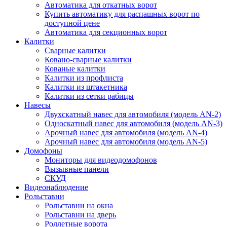
Автоматика для откатных ворот
Купить автоматику для распашных ворот по
доступной цене
Автоматика для секционных ворот
Калитки
Сварные калитки
Ковано-сварные калитки
Кованые калитки
Калитки из профлиста
Калитки из штакетника
Калитки из сетки рабицы
Навесы
Двухскатный навес для автомобиля (модель AN-2)
Односкатный навес для автомобиля (модель AN-3)
Арочный навес для автомобиля (модель AN-4)
Арочный навес для автомобиля (модель AN-5)
Домофоны
Мониторы для видеодомофонов
Вызывные панели
СКУД
Видеонаблюдение
Рольставни
Рольставни на окна
Рольставни на дверь
Роллетные ворота